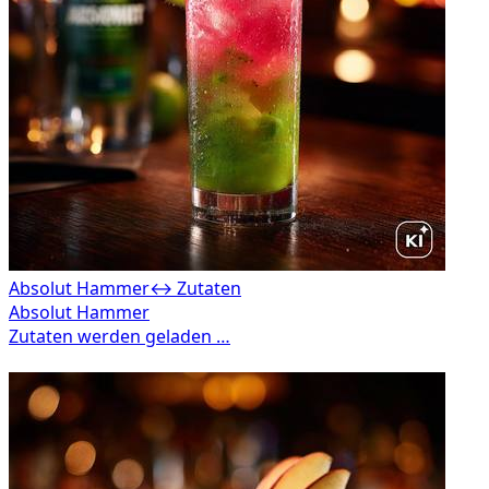
Absolut Hammer
↔ Zutaten