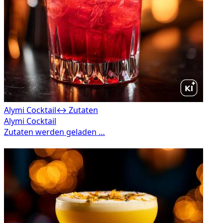
Alymi Cocktail
↔ Zutaten