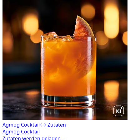
Agmog Cocktail
↔ Zutaten