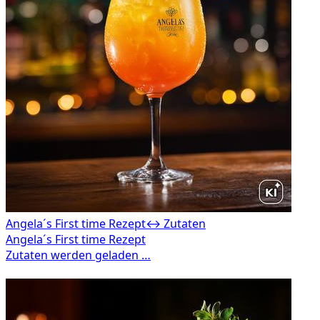
Angela´s First time Rezept
↔ Zutaten