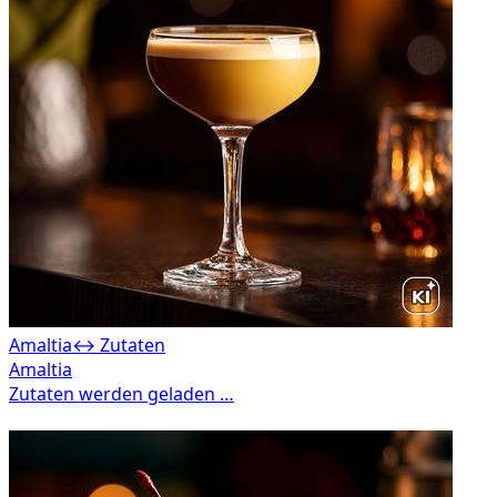
Amaltia
↔ Zutaten