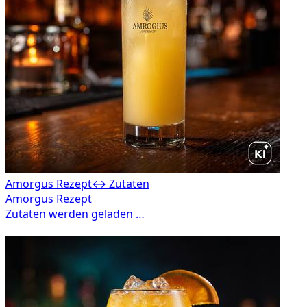
Amorgus Rezept
↔ Zutaten