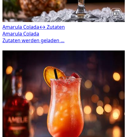
Amarula Colada
↔ Zutaten