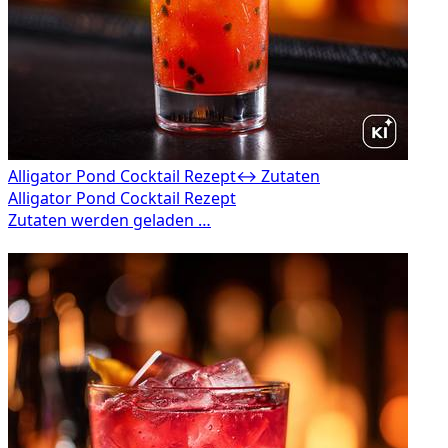
Alligator Pond Cocktail Rezept
↔ Zutaten